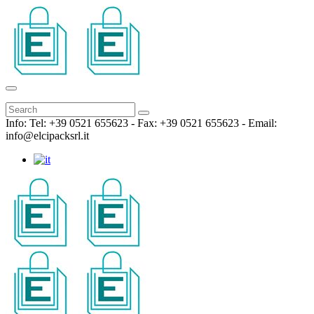
Info: Tel: +39 0521 655623 - Fax: +39 0521 655623 - Email:
info@elcipacksrl.it