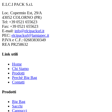
E.LC.I PACK S.r.l.
Loc. Copermio Est, 29/A
43052 COLORNO (PR)
Tel: +39 0521 655623
Fax: +39 0521 655623
E-mail:
info@elcipacksrl.it
PEC:
elcipacksrl@lamiapec.it
P.IVA e C.F.: 02683830349
REA PR258632
Link utili
Home
Chi Siamo
Prodotti
Perchè Big Bag
Contatti
Prodotti
Big Bag
Sacchi
Cappucci