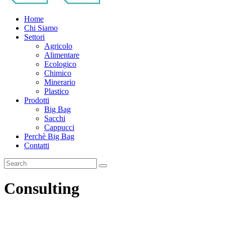
Home
Chi Siamo
Settori
Agricolo
Alimentare
Ecologico
Chimico
Minerario
Plastico
Prodotti
Big Bag
Sacchi
Cappucci
Perchè Big Bag
Contatti
Consulting