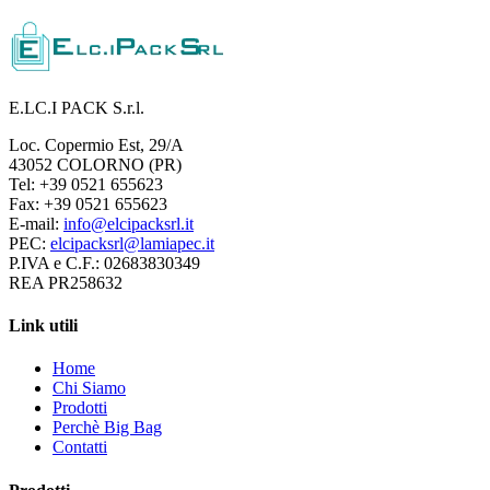
E.LC.I PACK S.r.l.
Loc. Copermio Est, 29/A
43052 COLORNO (PR)
Tel: +39 0521 655623
Fax: +39 0521 655623
E-mail:
info@elcipacksrl.it
PEC:
elcipacksrl@lamiapec.it
P.IVA e C.F.: 02683830349
REA PR258632
Link utili
Home
Chi Siamo
Prodotti
Perchè Big Bag
Contatti