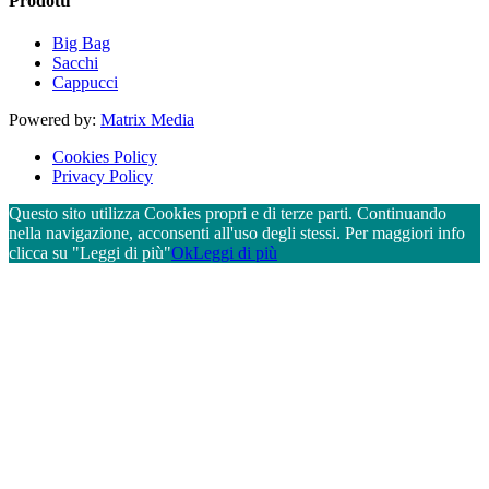
Prodotti
Big Bag
Sacchi
Cappucci
Powered by:
Matrix Media
Cookies Policy
Privacy Policy
Questo sito utilizza Cookies propri e di terze parti. Continuando
nella navigazione, acconsenti all'uso degli stessi. Per maggiori info
clicca su "Leggi di più"
Ok
Leggi di più