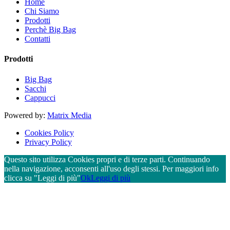
Home
Chi Siamo
Prodotti
Perchè Big Bag
Contatti
Prodotti
Big Bag
Sacchi
Cappucci
Powered by:
Matrix Media
Cookies Policy
Privacy Policy
Questo sito utilizza Cookies propri e di terze parti. Continuando
nella navigazione, acconsenti all'uso degli stessi. Per maggiori info
clicca su "Leggi di più"
Ok
Leggi di più